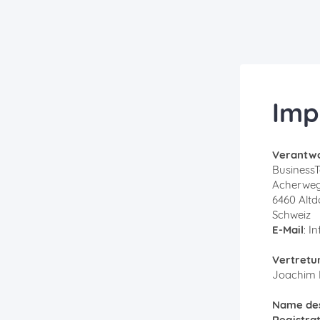
Imp
Verantwor
Business
Acherweg
6460 Altd
Schweiz
E-Mail
: 
Vertretu
Joachim 
Name de
Registra