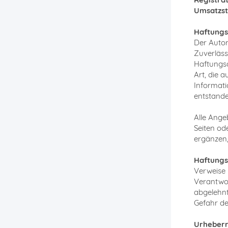
Umsatzst
Haftungs
Der Autor
Zuverläss
Haftungsa
Art, die 
Informati
entstande
Alle Angeb
Seiten o
ergänzen,
Haftungsa
Verweise 
Verantwor
abgelehnt
Gefahr de
Urheberr