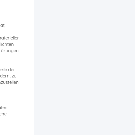
ät,
terieller
lichten
Störungen
eile der
dern, zu
zustellen.
iten
gene