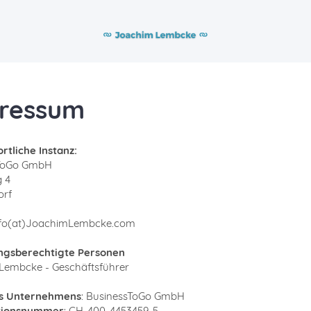
ressum
tliche Instanz:
ToGo GmbH
 4
orf
Info(at)JoachimLembcke.com
ngsberechtigte Personen
Lembcke - Geschäftsführer
s Unternehmens
: BusinessToGo GmbH
tionsnummer
: CH-400-4453459-5